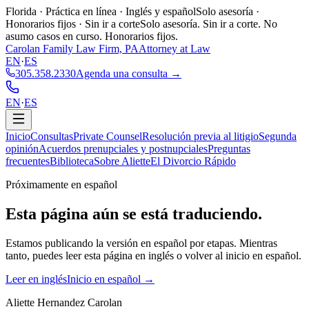
Florida · Práctica en línea · Inglés y español
Solo asesoría ·
Honorarios fijos · Sin ir a corte
Solo asesoría. Sin ir a corte. No
asumo casos en curso. Honorarios fijos.
Carolan Family Law Firm, PA
Attorney at Law
EN
·
ES
305.358.2330
Agenda una consulta →
EN
·
ES
Inicio
Consultas
Private Counsel
Resolución previa al litigio
Segunda
opinión
Acuerdos prenupciales y postnupciales
Preguntas
frecuentes
Biblioteca
Sobre Aliette
El Divorcio Rápido
Próximamente en español
Esta página aún se está
traduciendo.
Estamos publicando la versión en español por etapas. Mientras
tanto, puedes leer esta página en inglés o volver al inicio en español.
Leer en inglés
Inicio en español →
Aliette Hernandez Carolan