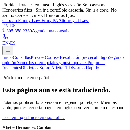
Florida · Práctica en línea · Inglés y español
Solo asesoría ·
Honorarios fijos · Sin ir a corte
Solo asesoría. Sin ir a corte. No
asumo casos en curso. Honorarios fijos.
Carolan Family Law Firm, PA
Attorney at Law
EN
·
ES
305.358.2330
Agenda una consulta →
EN
·
ES
Inicio
Consultas
Private Counsel
Resolución previa al litigio
Segunda
opinión
Acuerdos prenupciales y postnupciales
Preguntas
frecuentes
Biblioteca
Sobre Aliette
El Divorcio Rápido
Próximamente en español
Esta página aún se está
traduciendo.
Estamos publicando la versión en español por etapas. Mientras
tanto, puedes leer esta página en inglés o volver al inicio en español.
Leer en inglés
Inicio en español →
Aliette Hernandez Carolan