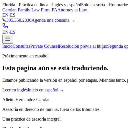
Florida · Práctica en línea · Inglés y español
Solo asesoría · Honorarios 
Carolan Family Law Firm, PA
Attorney at Law
EN
·
ES
305.358.2330
Agenda una consulta →
EN
·
ES
Inicio
Consultas
Private Counsel
Resolución previa al litigio
Segunda op
Próximamente en español
Esta página aún se está
traduciendo.
Estamos publicando la versión en español por etapas. Mientras tanto, p
Leer en inglés
Inicio en español →
Aliette Hernandez Carolan
Asesoría en derecho de familia, fuera de los tribunales.
Una práctica de asesoría integral.