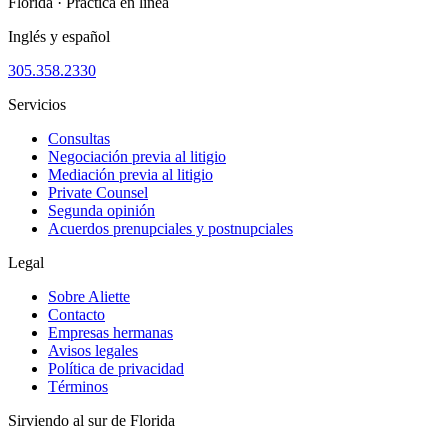
Florida · Práctica en línea
Inglés y español
305.358.2330
Servicios
Consultas
Negociación previa al litigio
Mediación previa al litigio
Private Counsel
Segunda opinión
Acuerdos prenupciales y postnupciales
Legal
Sobre Aliette
Contacto
Empresas hermanas
Avisos legales
Política de privacidad
Términos
Sirviendo al sur de Florida