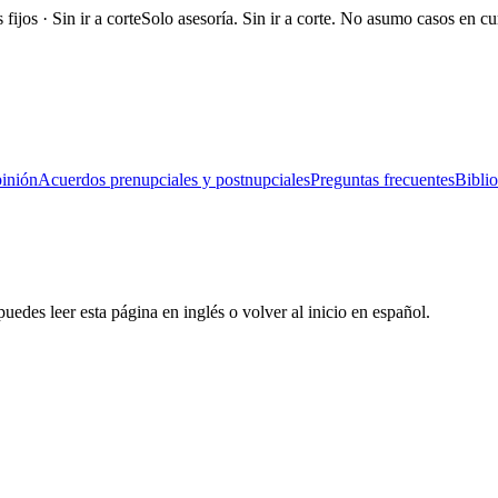
fijos · Sin ir a corte
Solo asesoría. Sin ir a corte. No asumo casos en cu
inión
Acuerdos prenupciales y postnupciales
Preguntas frecuentes
Biblio
uedes leer esta página en inglés o volver al inicio en español.