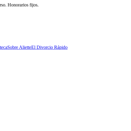
rso. Honorarios fijos.
teca
Sobre Aliette
El Divorcio Rápido